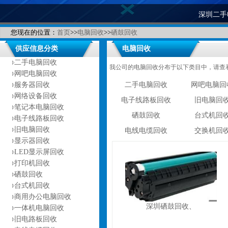
深圳二手
您现在的位置：
首页
>>
电脑回收
>>
硒鼓回收
供应信息分类
电脑回收
二手电脑回收
我公司的电脑回收分布于以下类目中，请查
网吧电脑回收
服务器回收
二手电脑回收
网吧电脑回
网络设备回收
电子线路板回收
旧电脑回
笔记本电脑回收
硒鼓回收
台式机回
电子线路板回收
旧电脑回收
电线电缆回收
交换机回
显示器回收
LED显示屏回收
打印机回收
硒鼓回收
台式机回收
商用办公电脑回收
深圳硒鼓回收、
一体机电脑回收
旧电路板回收